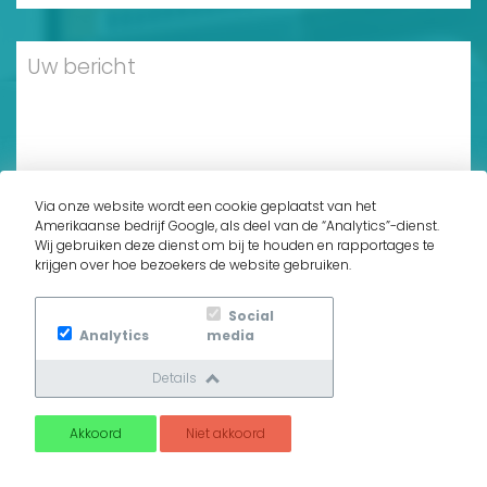
Via onze website wordt een cookie geplaatst van het
Amerikaanse bedrijf Google, als deel van de “Analytics”-dienst.
Ik geef Kroneman Sanitair toestemming om
Wij gebruiken deze dienst om bij te houden en rapportages te
contact met mij op te nemen.
krijgen over hoe bezoekers de website gebruiken.
Social
Analytics
media
Details
Akkoord
Niet akkoord