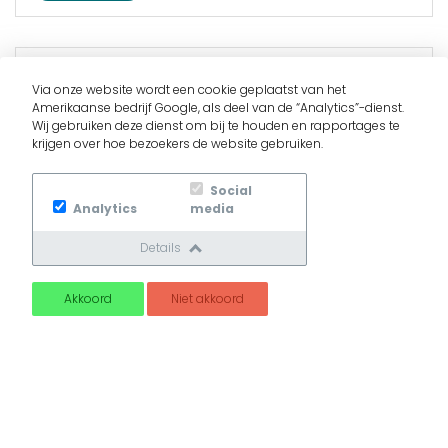
Badkamerrenovatie
Via onze website wordt een cookie geplaatst van het
Het maakt niet uit of u nu alleen een specifiek element
Amerikaanse bedrijf Google, als deel van de “Analytics”-dienst.
in uw badkamer wilt vervangen, of dat u een
Wij gebruiken deze dienst om bij te houden en rapportages te
krijgen over hoe bezoekers de website gebruiken.
complete badkamerrenovatie wilt (laten) uitvoeren -
Kroneman Sanitair heeft alles in huis om de
badkamer...
Social
Analytics
media
Lees verder
Details
Akkoord
Niet akkoord
Snel informatie of