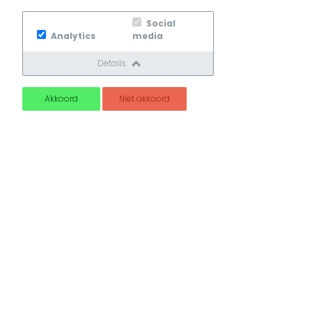
Social
Analytics
media
Details
Akkoord
Niet akkoord
Ik geef Kroneman Sanitair toestemming om
contact met mij op te nemen.
Openingstijden